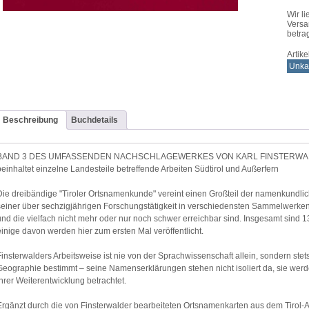
Südtir
und
Wir li
Außer
Versa
Meng
betra
Artik
Unkat
Beschreibung
Buchdetails
BAND 3 DES UMFASSENDEN NACHSCHLAGEWERKES VON KARL FINSTERWAL
beinhaltet einzelne Landesteile betreffende Arbeiten Südtirol und Außerfern
Die dreibändige "Tiroler Ortsnamenkunde" vereint einen Großteil der namenkundlich
seiner über sechzigjährigen Forschungstätigkeit in verschiedensten Sammelwerken, 
und die vielfach nicht mehr oder nur noch schwer erreichbar sind. Insgesamt sind 
einige davon werden hier zum ersten Mal veröffentlicht.
Finsterwalders Arbeitsweise ist nie von der Sprachwissenschaft allein, sondern ste
Geographie bestimmt – seine Namenserklärungen stehen nicht isoliert da, sie wer
ihrer Weiterentwicklung betrachtet.
Ergänzt durch die von Finsterwalder bearbeiteten Ortsnamenkarten aus dem Tirol-A