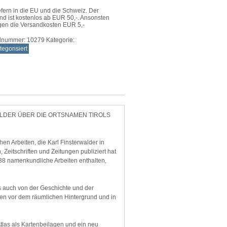
ol
efern in die EU und die Schweiz. Der
fern
nd ist kostenlos ab EUR 50,-. Ansonsten
e
gen die Versandkosten EUR 5,-
elnummer:
10279
Kategorie:
egorisiert
DER ÜBER DIE ORTSNAMEN TIROLS
en Arbeiten, die Karl Finsterwalder in
Zeitschriften und Zeitungen publiziert hat
138 namenkundliche Arbeiten enthalten,
ts auch von der Geschichte und der
den vor dem räumlichen Hintergrund und in
tlas als Kartenbeilagen und ein neu