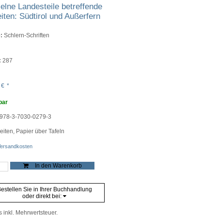
elne Landesteile betreffende
iten: Südtirol und Außerfern
:
Schlern-Schriften
:
287
0
€
*
bar
978-3-7030-0279-3
iten, Papier über Tafeln
ersandkosten
r
In den Warenkorb
namenkunde
estellen Sie in Ihrer Buchhandlung
lne
oder direkt bei:
steile
ffende
en:
s inkl. Mehrwertsteuer.