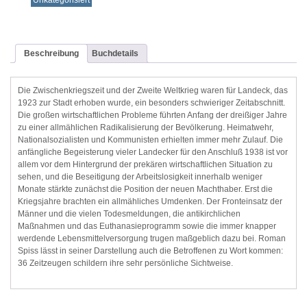
Unkategorisiert
Beschreibung
Buchdetails
Die Zwischenkriegszeit und der Zweite Weltkrieg waren für Landeck, das
1923 zur Stadt erhoben wurde, ein besonders schwieriger Zeitabschnitt.
Die großen wirtschaftlichen Probleme führten Anfang der dreißiger Jahre
zu einer allmählichen Radikalisierung der Bevölkerung. Heimatwehr,
Nationalsozialisten und Kommunisten erhielten immer mehr Zulauf. Die
anfängliche Begeisterung vieler Landecker für den Anschluß 1938 ist vor
allem vor dem Hintergrund der prekären wirtschaftlichen Situation zu
sehen, und die Beseitigung der Arbeitslosigkeit innerhalb weniger
Monate stärkte zunächst die Position der neuen Machthaber. Erst die
Kriegsjahre brachten ein allmähliches Umdenken. Der Fronteinsatz der
Männer und die vielen Todesmeldungen, die antikirchlichen
Maßnahmen und das Euthanasieprogramm sowie die immer knapper
werdende Lebensmittelversorgung trugen maßgeblich dazu bei. Roman
Spiss lässt in seiner Darstellung auch die Betroffenen zu Wort kommen:
36 Zeitzeugen schildern ihre sehr persönliche Sichtweise.