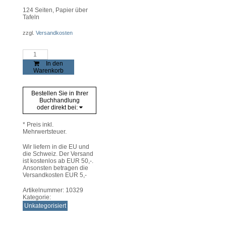
124
Seiten, Papier über
Tafeln
zzgl.
Versandkosten
Galtür
und
In den
Ardez.
Warenkorb
Geschichte
einer
spannungsreichen
Bestellen Sie in Ihrer
Partnerschaft
Buchhandlung
Menge
oder direkt bei:
* Preis inkl.
Mehrwertsteuer.
Wir liefern in die EU und
die Schweiz. Der Versand
ist kostenlos ab EUR 50,-.
Ansonsten betragen die
Versandkosten EUR 5,-
Artikelnummer:
10329
Kategorie:
Unkategorisiert