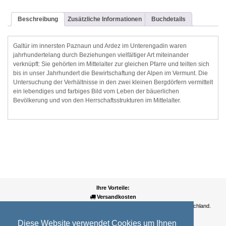
Beschreibung
Zusätzliche Informationen
Buchdetails
Galtür im innersten Paznaun und Ardez im Unterengadin waren
jahrhundertelang durch Beziehungen vielfältiger Art miteinander
verknüpft: Sie gehörten im Mittelalter zur gleichen Pfarre und teilten sich
bis in unser Jahrhundert die Bewirtschaftung der Alpen im Vermunt. Die
Untersuchung der Verhältnisse in den zwei kleinen Bergdörfern vermittelt
ein lebendiges und farbiges Bild vom Leben der bäuerlichen
Bevölkerung und von den Herrschaftsstrukturen im Mittelalter.
Ihre Vorteile:
Versandkosten
Wir liefern kostenlos ab EUR 50,- Bestellwert nach Österreich und Deutschland.
Zahlungsarten
Diese Website verwendet Cookies um Ihnen
Wir akzeptieren Kreditkarte, PayPal, Sofortüberweisung