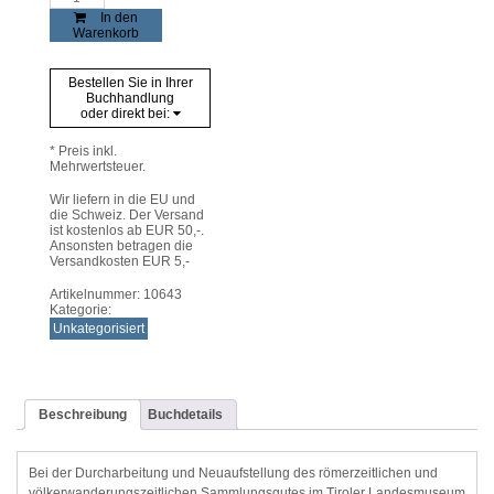
römerzeitliche
In den
Gräberfeld
Warenkorb
von
Salurn
Menge
Bestellen Sie in Ihrer
Buchhandlung
oder direkt bei:
* Preis inkl.
Mehrwertsteuer.
Wir liefern in die EU und
die Schweiz. Der Versand
ist kostenlos ab EUR 50,-.
Ansonsten betragen die
Versandkosten EUR 5,-
Artikelnummer:
10643
Kategorie:
Unkategorisiert
Beschreibung
Buchdetails
Bei der Durcharbeitung und Neuaufstellung des römerzeitlichen und
völkerwanderungszeitlichen Sammlungsgutes im Tiroler Landesmuseum