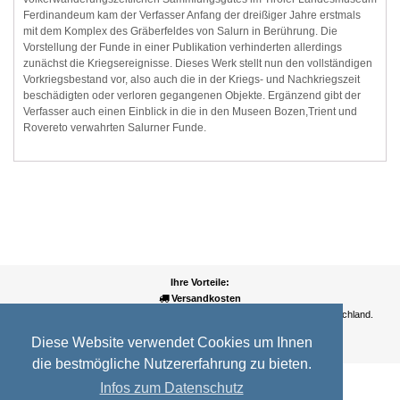
Ferdinandeum kam der Verfasser Anfang der dreißiger Jahre erstmals
mit dem Komplex des Gräberfeldes von Salurn in Berührung. Die
Vorstellung der Funde in einer Publikation verhinderten allerdings
zunächst die Kriegsereignisse. Dieses Werk stellt nun den vollständigen
Vorkriegsbestand vor, also auch die in der Kriegs- und Nachkriegszeit
beschädigten oder verloren gegangenen Objekte. Ergänzend gibt der
Verfasser auch einen Einblick in die in den Museen Bozen,Trient und
Rovereto verwahrten Salurner Funde.
Ihre Vorteile:
Versandkosten
Wir liefern kostenlos ab EUR 50,- Bestellwert nach Österreich und Deutschland.
Zahlungsarten
Diese Website verwendet Cookies um Ihnen
Wir akzeptieren Kreditkarte, PayPal, Sofortüberweisung
die bestmögliche Nutzererfahrung zu bieten.
Infos zum Datenschutz