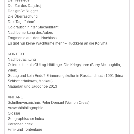
Der Teesieder
Der Zar des Daljstroj
Das große Nugget
Die Überraschung
Drei Tage "ohne"
Goldrausch hinter Stacheldraht
Nachbemerkung des Autors
Fragmente aus dem Nachlass
Es gibt nur keine Wachtürme mehr – Rückkehr an die Kolyma
KONTEXT
Nachbetrachtung
Österreicher als GULag-Häftlinge. Die Kriegsjahre (Barry McLoughlin,
Wien)
GuLag und kein Ende? Erinnerungskultur in Russland nach 1991 (Irina
Schtscherbakowa, Moskau)
Magadan und Jagodnoe 2013
ANHANG
Schriftenverzeichnis Peter Demant (Vernon Cress)
Auswahlbibliographie
Glossar
Geographischer Index
Personenindex
Film- und Tonbeilage