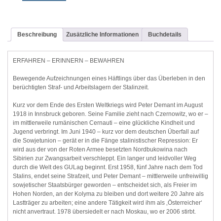
Beschreibung
Zusätzliche Informationen
Buchdetails
ERFAHREN – ERINNERN – BEWAHREN
Bewegende Aufzeichnungen eines Häftlings über das Überleben in den
berüchtigten Straf- und Arbeitslagern der Stalinzeit.
Kurz vor dem Ende des Ersten Weltkriegs wird Peter Demant im August
1918 in Innsbruck geboren. Seine Familie zieht nach Czernowitz, wo er –
im mittlerweile rumänischen Cernauti – eine glückliche Kindheit und
Jugend verbringt. Im Juni 1940 – kurz vor dem deutschen Überfall auf
die Sowjetunion – gerät er in die Fänge stalinistischer Repression: Er
wird aus der von der Roten Armee besetzten Nordbukowina nach
Sibirien zur Zwangsarbeit verschleppt. Ein langer und leidvoller Weg
durch die Welt des GULag beginnt. Erst 1958, fünf Jahre nach dem Tod
Stalins, endet seine Strafzeit, und Peter Demant – mittlerweile unfreiwillig
sowjetischer Staatsbürger geworden – entscheidet sich, als Freier im
Hohen Norden, an der Kolyma zu bleiben und dort weitere 20 Jahre als
Lastträger zu arbeiten; eine andere Tätigkeit wird ihm als ‚Österreicher‘
nicht anvertraut. 1978 übersiedelt er nach Moskau, wo er 2006 stirbt.