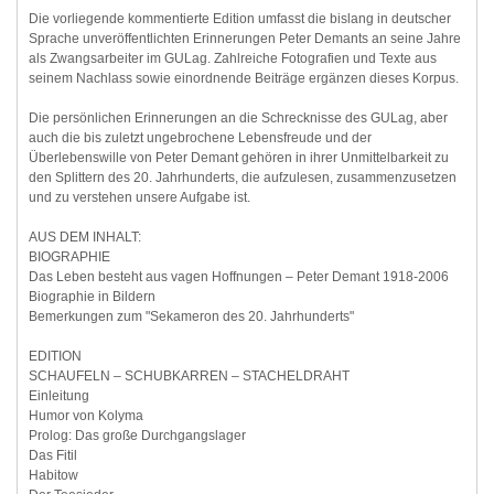
Die vorliegende kommentierte Edition umfasst die bislang in deutscher
Sprache unveröffentlichten Erinnerungen Peter Demants an seine Jahre
als Zwangsarbeiter im GULag. Zahlreiche Fotografien und Texte aus
seinem Nachlass sowie einordnende Beiträge ergänzen dieses Korpus.
Die persönlichen Erinnerungen an die Schrecknisse des GULag, aber
auch die bis zuletzt ungebrochene Lebensfreude und der
Überlebenswille von Peter Demant gehören in ihrer Unmittelbarkeit zu
den Splittern des 20. Jahrhunderts, die aufzulesen, zusammenzusetzen
und zu verstehen unsere Aufgabe ist.
AUS DEM INHALT:
BIOGRAPHIE
Das Leben besteht aus vagen Hoffnungen – Peter Demant 1918-2006
Biographie in Bildern
Bemerkungen zum "Sekameron des 20. Jahrhunderts"
EDITION
SCHAUFELN – SCHUBKARREN – STACHELDRAHT
Einleitung
Humor von Kolyma
Prolog: Das große Durchgangslager
Das Fitil
Habitow