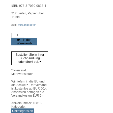
ISBN 978-3-7030-0818-4
212
Seiten, Papier über
Tafeln
zzgl.
Versandkosten
Schaufeln
-
In den
Schubkarren
Warenkorb
-
Stacheldraht
Menge
Bestellen Sie in Ihrer
Buchhandlung
oder direkt bei:
* Preis inkl.
Mehrwertsteuer.
Wir liefern in die EU und
die Schweiz. Der Versand
ist kostenlos ab EUR 50,-.
Ansonsten betragen die
Versandkosten EUR 5,-
Artikelnummer:
10818
Kategorie:
Unkategorisiert