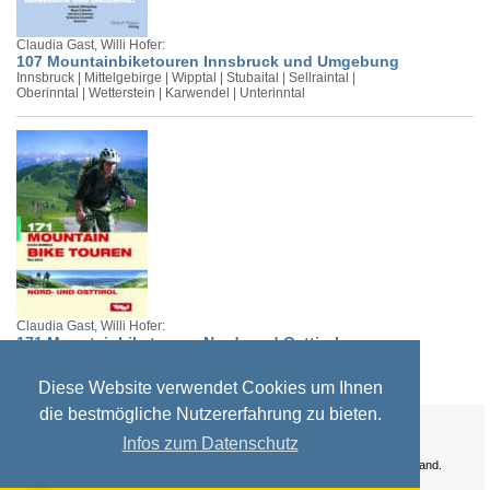
Claudia Gast, Willi Hofer:
107 Mountainbiketouren Innsbruck und Umgebung
Innsbruck | Mittelgebirge | Wipptal | Stubaital | Sellraintal |
Oberinntal | Wetterstein | Karwendel | Unterinntal
Claudia Gast, Willi Hofer:
171 Mountainbiketouren Nord- und Osttirol
Diese Website verwendet Cookies um Ihnen
die bestmögliche Nutzererfahrung zu bieten.
Ihre Vorteile:
Infos zum Datenschutz
Versandkosten
Wir liefern kostenlos ab EUR 50,- Bestellwert nach Österreich und Deutschland.
Zahlungsarten