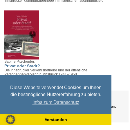
Innsbrucker Kommunalbetriebe im historischen Spannungsfeld
Sabine Pitscheider:
Privat oder Stadt?
Die Innsbrucker Verkehrsbetriebe und der öffentliche
Personennahverkehr in Innsbruck 1941–1950
Diese Website verwendet Cookies um Ihnen
die bestmögliche Nutzererfahrung zu bieten.
Ihre Vorteile:
Versandkosten
Infos zum Datenschutz
Wir liefern kostenlos ab EUR 50,- Bestellwert nach Österreich und Deutschland.
Zahlungsarten
Wir akzeptieren Kreditkarte, PayPal, Sofortüberweisung
Verstanden