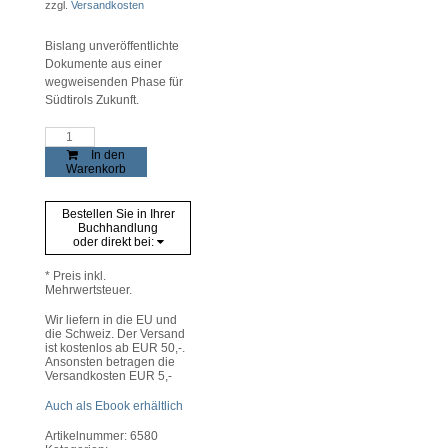
zzgl.
Versandkosten
Bislang unveröffentlichte
Dokumente aus einer
wegweisenden Phase für
Südtirols Zukunft.
Der
Weg
In den
zum
Warenkorb
Gruber-
De
Gasperi-
Bestellen Sie in Ihrer
Abkommen
Buchhandlung
in
oder direkt bei:
den
Akten
des
* Preis inkl.
Diözesanarchivs
Mehrwertsteuer.
Brixen
Menge
Wir liefern in die EU und
die Schweiz. Der Versand
ist kostenlos ab EUR 50,-.
Ansonsten betragen die
Versandkosten EUR 5,-
Auch als Ebook erhältlich
Artikelnummer:
6580