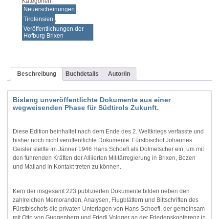
Kategorien:
Neuerscheinungen
,
Tirolensien
,
Veröffentlichungen der
Hofburg Brixen
Beschreibung
Buchdetails
Autor/in
Bislang unveröffentlichte Dokumente aus einer
wegweisenden Phase für Südtirols Zukunft.
Diese Edition beinhaltet nach dem Ende des 2. Weltkriegs verfasste und
bisher noch nicht veröffentlichte Dokumente. Fürstbischof Johannes
Geisler stellte im Jänner 1946 Hans Schoefl als Dolmetscher ein, um mit
den führenden Kräften der Alliierten Militärregierung in Brixen, Bozen
und Mailand in Kontakt treten zu können.
Kern der insgesamt 223 publizierten Dokumente bilden neben den
zahlreichen Memoranden, Analysen, Flugblättern und Bittschriften des
Fürstbischofs die privaten Unterlagen von Hans Schoefl, der gemeinsam
mit Otto von Guggenberg und Friedl Volgger an der Friedenskonferenz in