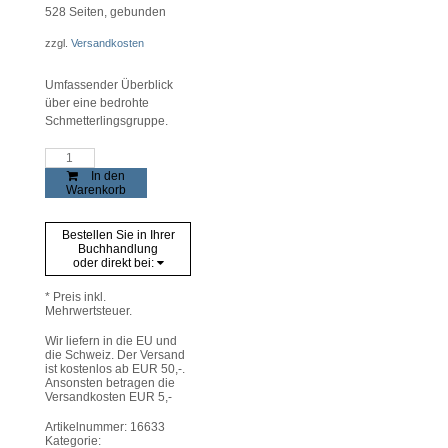
528
Seiten, gebunden
zzgl.
Versandkosten
Umfassender Überblick
über eine bedrohte
Schmetterlingsgruppe.
Tagfalter
und
In den
Widderchen
Warenkorb
Tirols
Menge
Bestellen Sie in Ihrer
Buchhandlung
oder direkt bei:
* Preis inkl.
Mehrwertsteuer.
Wir liefern in die EU und
die Schweiz. Der Versand
ist kostenlos ab EUR 50,-.
Ansonsten betragen die
Versandkosten EUR 5,-
Artikelnummer:
16633
Kategorie: