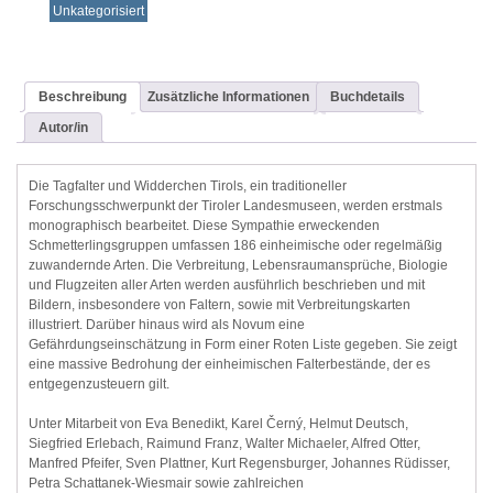
Unkategorisiert
Beschreibung
Zusätzliche Informationen
Buchdetails
Autor/in
Die Tagfalter und Widderchen Tirols, ein traditioneller
Forschungsschwerpunkt der Tiroler Landesmuseen, werden erstmals
monographisch bearbeitet. Diese Sympathie erweckenden
Schmetterlingsgruppen umfassen 186 einheimische oder regelmäßig
zuwandernde Arten. Die Verbreitung, Lebensraumansprüche, Biologie
und Flugzeiten aller Arten werden ausführlich beschrieben und mit
Bildern, insbesondere von Faltern, sowie mit Verbreitungskarten
illustriert. Darüber hinaus wird als Novum eine
Gefährdungseinschätzung in Form einer Roten Liste gegeben. Sie zeigt
eine massive Bedrohung der einheimischen Falterbestände, der es
entgegenzusteuern gilt.
Unter Mitarbeit von Eva Benedikt, Karel Černý, Helmut Deutsch,
Siegfried Erlebach, Raimund Franz, Walter Michaeler, Alfred Otter,
Manfred Pfeifer, Sven Plattner, Kurt Regensburger, Johannes Rüdisser,
Petra Schattanek-Wiesmair sowie zahlreichen