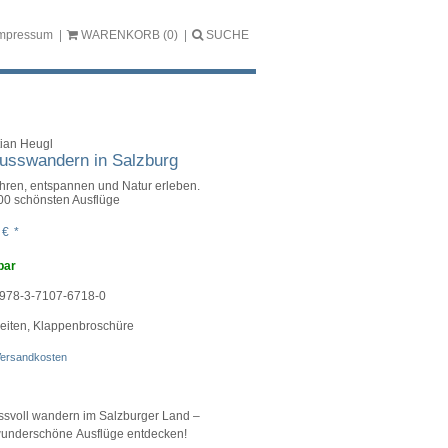
mpressum
WARENKORB
(0)
SUCHE
tian Heugl
usswandern in Salzburg
hren, entspannen und Natur erleben.
00 schönsten Ausflüge
5
€
*
bar
978-3-7107-6718-0
eiten, Klappenbroschüre
ersandkosten
svoll wandern im Salzburger Land –
underschöne Ausflüge entdecken!