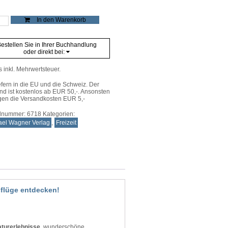
sswandern
In den Warenkorb
urg
e
estellen Sie in Ihrer Buchhandlung
oder direkt bei:
s inkl. Mehrwertsteuer.
efern in die EU und die Schweiz. Der
nd ist kostenlos ab EUR 50,-. Ansonsten
gen die Versandkosten EUR 5,-
elnummer:
6718
Kategorien:
ael Wagner Verlag
,
Freizeit
flüge entdecken!
turerlebnisse
, wunderschöne