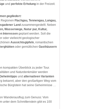
üge
und
perfekte Erholung
in der Freizeit.
men gegliedert:
n Regionen
Flachgau, Tennengau, Lungau,
sgadener Land
zusammengestellt. Neben
n, Wasserwege, Natur pur, Kultur,
en Interessen
geplant werden. Soll die
r oder vielleicht geologischer
 schönen
Aussichtsgipfeln
, romantischen
Berghütten
oder gemütlichen
Gasthäusern
en kompakten Überblick zu jeder Tour.
zialitäten und Naturdenkmäler werden
Geheimtipps
und
alternativen Varianten
urg bekannt, aber den großartigen Weg vom
ische Bürglstein hat seine Geheimnisse …
ten Wanderausflug zum Genuss: Vom
lm unter dem Schmittenstein gibt es 100