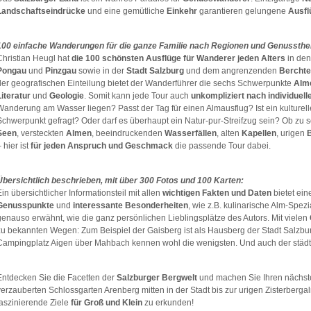
Landschaftseindrücke
und eine gemütliche
Einkehr
garantieren gelungene
Ausfl
100 einfache Wanderungen für die ganze Familie nach Regionen und Genussthe
Christian Heugl hat
die 100 schönsten Ausflüge
für Wanderer jeden Alters
in de
Pongau
und
Pinzgau
sowie in der
Stadt Salzburg
und dem angrenzenden
Berchte
der geografischen Einteilung bietet der Wanderführer die sechs Schwerpunkte
Alme
Literatur
und
Geologie
. Somit kann jede Tour auch
unkompliziert nach individuell
Wanderung am Wasser liegen? Passt der Tag für einen Almausflug? Ist ein kulturelle
Schwerpunkt gefragt? Oder darf es überhaupt ein Natur-pur-Streifzug sein? Ob zu
Seen
, versteckten
Almen
, beeindruckenden
Wasserfällen
, alten
Kapellen
, urigen
 hier ist
für jeden Anspruch und Geschmack
die passende Tour dabei.
Übersichtlich beschrieben, mit über 300 Fotos und 100 Karten:
Ein übersichtlicher Informationsteil mit allen
wichtigen Fakten und Daten
bietet ein
Genusspunkte
und
interessante Besonderheiten
, wie z.B. kulinarische Alm-Spe
genauso erwähnt, wie die ganz persönlichen Lieblingsplätze des Autors. Mit vielen
zu bekannten Wegen: Zum Beispiel der Gaisberg ist als Hausberg der Stadt Salzb
Campingplatz Aigen über Mahbach kennen wohl die wenigsten. Und auch der städt
Entdecken Sie die Facetten der
Salzburger Bergwelt
und machen Sie Ihren nächs
verzauberten Schlossgarten Arenberg mitten in der Stadt bis zur urigen Zisterberga
faszinierende Ziele
für Groß und Klein
zu erkunden!