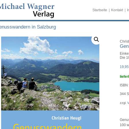
Startseite
Kontakt
I
enusswandern in Salzburg
Chris
Gen
Einke
Die 1
19,9
liefer
ISBN 
344
S
zzgl.
V
Genus
100 w