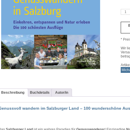
Genu
in
Salzb
Meng
B
* Prei
Wir li
Versa
betra
Artik
Mich
Beschreibung
Buchdetails
Autor/in
Genussvoll wandern im Salzburger Land – 100 wunderschöne Aus
Das
Salzburger Land
ist ein wahres Paradies für
Genusswanderer
! Einzigartige
Na