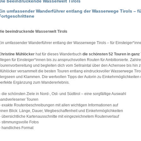
Die beeindruckende Wasserwelt Tirols
Ein umfassender Wanderführer entlang der Wasserwege Tirols – fü
Fortgeschrittene
Die beeindruckende Wasserwelt Tirols
Ein umfassender Wanderführer entlang der Wasserwege Tirols – für Einsteiger*inn
Christine Mühlöcker
hat für dieses Wanderbuch
die schönsten 52 Touren in ganz 
Wegen für Einsteiger*innen bis zu anspruchsvollen Routen für Ambitionierte. Zahlre
Tourenvorbereitung und begleiten dich vom Sellraintal über den Achensee bis hin zur
Mühlöcker versammelt die besten Touren entlang eindrucksvoller Wasserwege Tiro
Bergseen und Klammen. Die wertvollen Tipps der Autorin zu Einkehrmöglichkeite
perfekte Ergänzung zum Wandererlebnis.
– die schönsten Ziele in Nord-, Ost- und Südtirol – eine sorgfältige Auswahl
handverlesener Touren
– exakte Routenbeschreibungen mit allen wichtigen Informationen auf
einen Blick: Länge, Dauer, Wegbeschaffenheit und Einkehrmöglichkeiten
– übersichtliche Kartenausschnitte mit eingezeichnetem Routenverlauf
– stimmungsvolle Fotos
– handliches Format