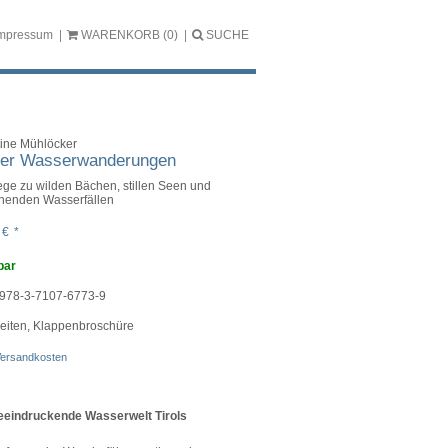
mpressum
WARENKORB
(0)
SUCHE
tine Mühlöcker
oler Wasserwanderungen
ge zu wilden Bächen, stillen Seen und
henden Wasserfällen
0
€
*
bar
978-3-7107-6773-9
eiten, Klappenbroschüre
ersandkosten
eeindruckende Wasserwelt Tirols