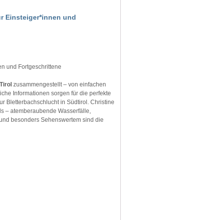
r Einsteiger*innen und
en und Fortgeschrittene
Tirol
zusammengestellt – von einfachen
iche Informationen sorgen für die perfekte
 Bletterbachschlucht in Südtirol. Christine
ls – atemberaubende Wasserfälle,
n und besonders Sehenswertem sind die