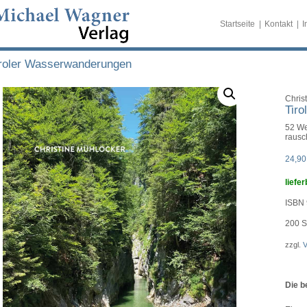
Startseite
Kontakt
I
iroler Wasserwanderungen
Chris
Tir
52 We
rausc
24,9
liefer
ISBN 
200
S
zzgl.
V
Die b