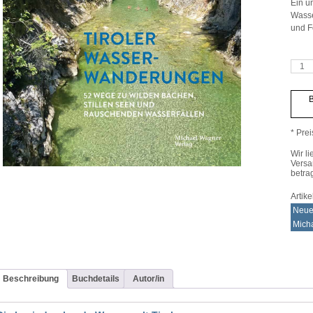
Ein u
Wasse
und F
Tirole
Wass
Meng
B
* Prei
Wir li
Versa
betra
Artik
Neue
Mich
Beschreibung
Buchdetails
Autor/in