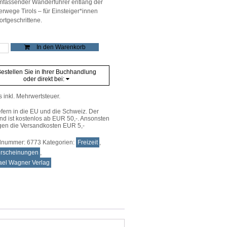
mfassender Wanderführer entlang der
rwege Tirols – für Einsteiger*innen
ortgeschrittene.
r
In den Warenkorb
erwanderungen
e
estellen Sie in Ihrer Buchhandlung
oder direkt bei:
s inkl. Mehrwertsteuer.
efern in die EU und die Schweiz. Der
nd ist kostenlos ab EUR 50,-. Ansonsten
gen die Versandkosten EUR 5,-
elnummer:
6773
Kategorien:
Freizeit
,
rscheinungen
,
ael Wagner Verlag