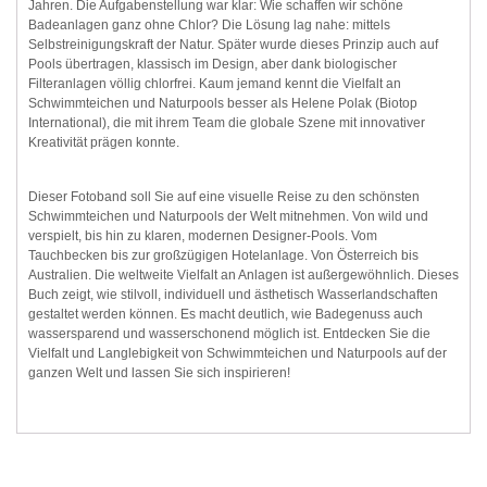
Jahren. Die Aufgabenstellung war klar: Wie schaffen wir schöne
Badeanlagen ganz ohne Chlor? Die Lösung lag nahe: mittels
Selbstreinigungskraft der Natur. Später wurde dieses Prinzip auch auf
Pools übertragen, klassisch im Design, aber dank biologischer
Filteranlagen völlig chlorfrei. Kaum jemand kennt die Vielfalt an
Schwimmteichen und Naturpools besser als Helene Polak (Biotop
International), die mit ihrem Team die globale Szene mit innovativer
Kreativität prägen konnte.
Dieser Fotoband soll Sie auf eine visuelle Reise zu den schönsten
Schwimmteichen und Naturpools der Welt mitnehmen. Von wild und
verspielt, bis hin zu klaren, modernen Designer-Pools. Vom
Tauchbecken bis zur großzügigen Hotelanlage. Von Österreich bis
Australien. Die weltweite Vielfalt an Anlagen ist außergewöhnlich. Dieses
Buch zeigt, wie stilvoll, individuell und ästhetisch Wasserlandschaften
gestaltet werden können. Es macht deutlich, wie Badegenuss auch
wassersparend und wasserschonend möglich ist. Entdecken Sie die
Vielfalt und Langlebigkeit von Schwimmteichen und Naturpools auf der
ganzen Welt und lassen Sie sich inspirieren!