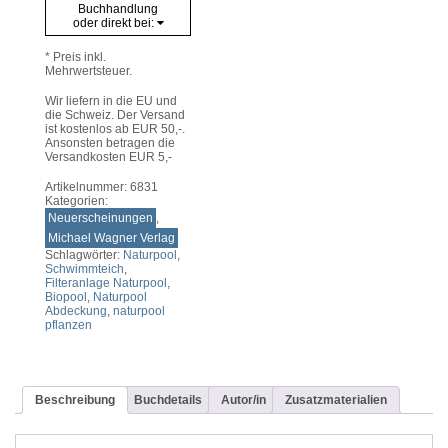
Buchhandlung
oder direkt bei:
* Preis inkl.
Mehrwertsteuer.
Wir liefern in die EU und
die Schweiz. Der Versand
ist kostenlos ab EUR 50,-.
Ansonsten betragen die
Versandkosten EUR 5,-
Artikelnummer:
6831
Kategorien:
Neuerscheinungen
,
Michael Wagner Verlag
Schlagwörter:
Naturpool
,
Schwimmteich
,
Filteranlage Naturpool
,
Biopool
,
Naturpool
Abdeckung
,
naturpool
pflanzen
Beschreibung
Buchdetails
Autor/in
Zusatzmaterialien