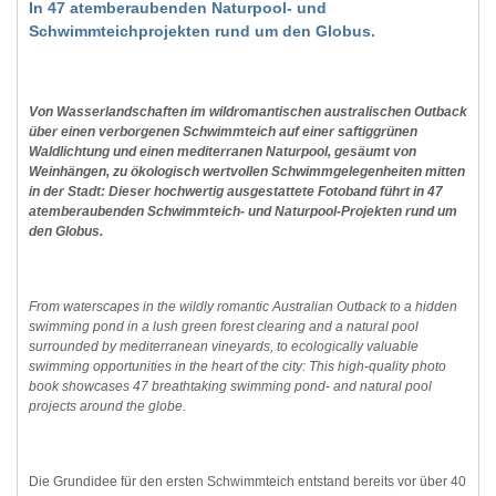
In 47 atemberaubenden Naturpool- und
Schwimmteichprojekten rund um den Globus.
Von Wasserlandschaften im wildromantischen australischen Outback
über einen verborgenen Schwimmteich auf einer saftiggrünen
Waldlichtung und einen mediterranen Naturpool, gesäumt von
Weinhängen, zu ökologisch wertvollen Schwimmgelegenheiten mitten
in der Stadt: Dieser hochwertig ausgestattete Fotoband führt in 47
atemberaubenden Schwimmteich- und Naturpool-Projekten rund um
den Globus.
From waterscapes in the wildly romantic Australian Outback to a hidden
swimming pond in a lush green forest clearing and a natural pool
surrounded by mediterranean vineyards, to ecologically valuable
swimming opportunities in the heart of the city: This high-quality photo
book showcases 47 breathtaking swimming pond- and natural pool
projects around the globe.
Die Grundidee für den ersten Schwimmteich entstand bereits vor über 40