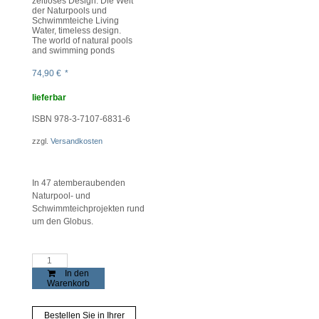
zeitloses Design. Die Welt
der Naturpools und
Schwimmteiche Living
Water, timeless design.
The world of natural pools
and swimming ponds
74,90
€
*
lieferbar
ISBN 978-3-7107-6831-6
zzgl.
Versandkosten
In 47 atemberaubenden
Naturpool- und
Schwimmteichprojekten rund
um den Globus.
The
Art
In den
of
Warenkorb
Living
Water
Menge
Bestellen Sie in Ihrer