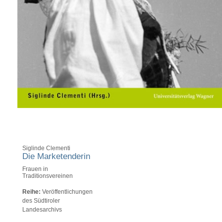
Siglinde Clementi
Die Marketenderin
Frauen in
Traditionsvereinen
Reihe:
Veröffentlichungen
des Südtiroler
Landesarchivs