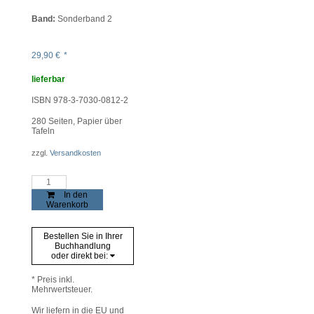
Band:
Sonderband 2
29,90
€
*
lieferbar
ISBN 978-3-7030-0812-2
280
Seiten, Papier über
Tafeln
zzgl.
Versandkosten
Die
Marketenderin
In den
Menge
Warenkorb
Bestellen Sie in Ihrer
Buchhandlung
oder direkt bei:
* Preis inkl.
Mehrwertsteuer.
Wir liefern in die EU und