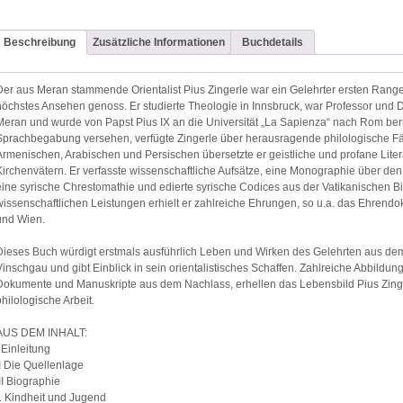
Beschreibung
Zusätzliche Informationen
Buchdetails
Der aus Meran stammende Orientalist Pius Zingerle war ein Gelehrter ersten Ranges
höchstes Ansehen genoss. Er studierte Theologie in Innsbruck, war Professor und
Meran und wurde von Papst Pius IX an die Universität „La Sapienza“ nach Rom beru
Sprachbegabung versehen, verfügte Zingerle über herausragende philologische Fä
Armenischen, Arabischen und Persischen übersetzte er geistliche und profane Lite
Kirchenvätern. Er verfasste wissenschaftliche Aufsätze, eine Monographie über den 
eine syrische Chrestomathie und edierte syrische Codices aus der Vatikanischen B
wissenschaftlichen Leistungen erhielt er zahlreiche Ehrungen, so u.a. das Ehrendok
und Wien.
Dieses Buch würdigt erstmals ausführlich Leben und Wirken des Gelehrten aus dem
Vinschgau und gibt Einblick in sein orientalistisches Schaffen. Zahlreiche Abbildung
Dokumente und Manuskripte aus dem Nachlass, erhellen das Lebensbild Pius Zing
philologische Arbeit.
AUS DEM INHALT:
I Einleitung
II Die Quellenlage
III Biographie
1 Kindheit und Jugend