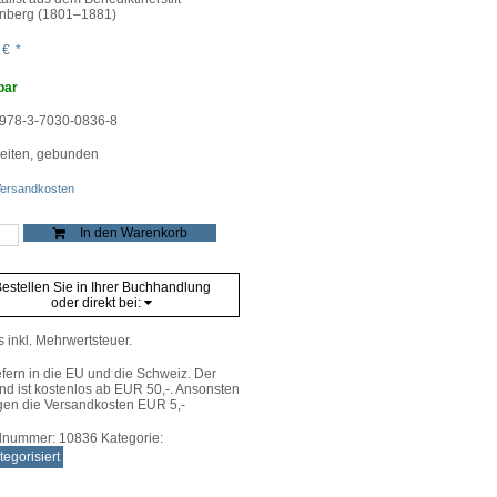
nberg (1801–1881)
0
€
*
bar
978-3-7030-0836-8
eiten, gebunden
ersandkosten
In den Warenkorb
rle
e
estellen Sie in Ihrer Buchhandlung
oder direkt bei:
s inkl. Mehrwertsteuer.
efern in die EU und die Schweiz. Der
nd ist kostenlos ab EUR 50,-. Ansonsten
gen die Versandkosten EUR 5,-
elnummer:
10836
Kategorie:
egorisiert