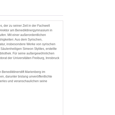
, der zu seiner Zeit in der Fachwelt
 Direktor am Benediktinergymnasium in
fen. Mit einer außerordentlichen
higkeiten: Aus dem Syrischen,
ratur, insbesondere Werke von syrischen
Säulenheiligen Simeon Stylites, erstellte
ibliothek. Für seine außergewöhnlichen
torat der Universitäten Freiburg, Innsbruck
 Benediktinerstift Marienberg im
en, darunter bislang unveröffentlichte
erles und veranschaulichen seine