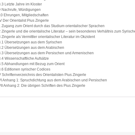
8.3 Letzte Jahre im Kloster
9 Nachrufe, Würdigungen
10 Ehrungen, Mitgliedschaften
IV Der Orientalist Pius Zingerle
1 Zugang zum Orient durch das Studium orientalischer Sprachen
2 Zingerle und die orientalische Literatur – sein besonderes Verhältnis zum Syrisc
3 Zingerle als Vermittler orientalischer Literatur im Okzident
3.1 Übersetzungen aus dem Syrischen
3.2 Übersetzungen aus dem Arabischen
3.3 Übersetzungen aus dem Persischen und Armenischen
3.4 Wissenschaftliche Aufsätze
3.5 Abhandlungen mit Bezug zum Orient
3.6 Editionen syrischer Codices
V Schriftenverzeichnis des Orientalisten Pius Zingerle
VI Anhang 1: Spruchdichtung aus dem Arabischen und Persischen
VII Anhang 2: Die übrigen Schriften des Pius Zingerle