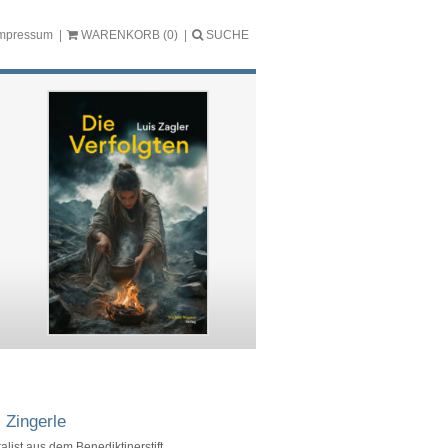
mpressum
WARENKORB
(0)
SUCHE
 Zingerle
alist aus dem Benediktinerstift