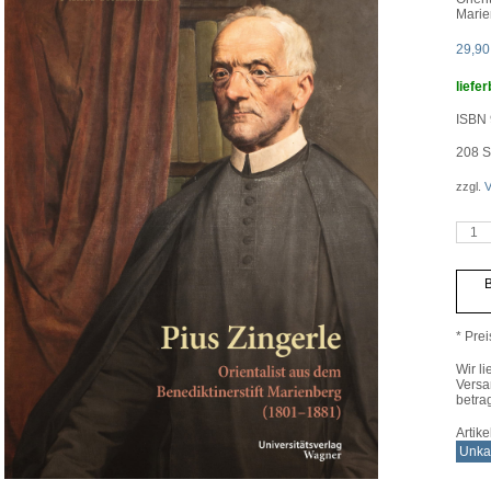
Marie
29,9
liefer
ISBN 
208
S
zzgl.
V
Pius
Zinge
Meng
B
* Prei
Wir li
Versa
betra
Artik
Unkat