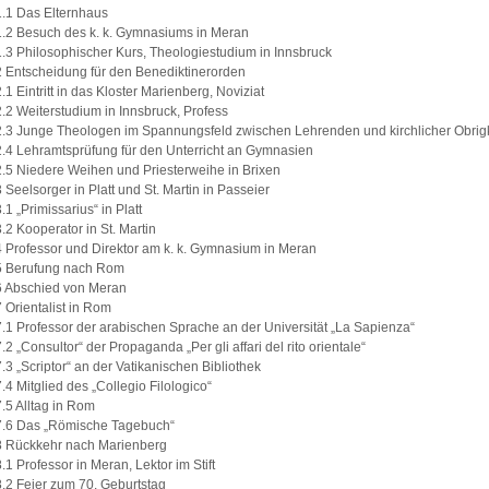
1.1 Das Elternhaus
1.2 Besuch des k. k. Gymnasiums in Meran
1.3 Philosophischer Kurs, Theologiestudium in Innsbruck
2 Entscheidung für den Benediktinerorden
2.1 Eintritt in das Kloster Marienberg, Noviziat
2.2 Weiterstudium in Innsbruck, Profess
2.3 Junge Theologen im Spannungsfeld zwischen Lehrenden und kirchlicher Obrigk
2.4 Lehramtsprüfung für den Unterricht an Gymnasien
2.5 Niedere Weihen und Priesterweihe in Brixen
3 Seelsorger in Platt und St. Martin in Passeier
.1 „Primissarius“ in Platt
3.2 Kooperator in St. Martin
4 Professor und Direktor am k. k. Gymnasium in Meran
5 Berufung nach Rom
6 Abschied von Meran
7 Orientalist in Rom
7.1 Professor der arabischen Sprache an der Universität „La Sapienza“
7.2 „Consultor“ der Propaganda „Per gli affari del rito orientale“
7.3 „Scriptor“ an der Vatikanischen Bibliothek
7.4 Mitglied des „Collegio Filologico“
7.5 Alltag in Rom
7.6 Das „Römische Tagebuch“
8 Rückkehr nach Marienberg
8.1 Professor in Meran, Lektor im Stift
8.2 Feier zum 70. Geburtstag