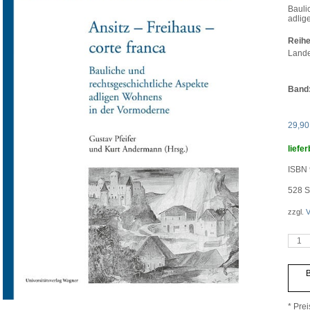
Bauli
adlig
Reihe
Lande
Band
29,9
liefer
ISBN 
528
S
zzgl.
V
Ansitz
–
Freih
–
B
corte
franc
Meng
* Prei