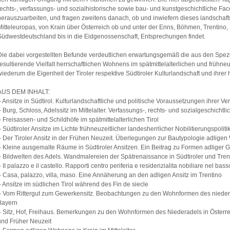
rechts-, verfassungs- und sozialhistorische sowie bau- und kunstgeschichtliche Face
herauszuarbeiten, und fragen zweitens danach, ob und inwiefern dieses landscha
Mitteleuropas, von Krain über Österreich ob und unter der Enns, Böhmen, Trentino,
Südwestdeutschland bis in die Eidgenossenschaft, Entsprechungen findet.
Die dabei vorgestellten Befunde verdeutlichen erwartungsgemäß die aus den Spezif
resultierende Vielfalt herrschaftlichen Wohnens im spätmittelalterlichen und frühne
wiederum die Eigenheit der Tiroler respektive Südtiroler Kulturlandschaft und ihrer
AUS DEM INHALT:
– Ansitze in Südtirol. Kulturlandschaftliche und politische Voraussetzungen ihrer Ve
– Burg, Schloss, Adelssitz im Mittelalter. Verfassungs-, rechts- und sozialgeschichtl
– Freisassen- und Schildhöfe im spätmittelalterlichen Tirol
– Südtiroler Ansitze im Lichte frühneuzeitlicher landesherrlicher Nobilitierungspoliti
– Der Tiroler Ansitz in der Frühen Neuzeit. Überlegungen zur Bautypologie adlige
– Kleine ausgemalte Räume in Südtiroler Ansitzen. Ein Beitrag zu Formen adliger Ge
– Bildwelten des Adels. Wandmalereien der Spätrenaissance in Südtiroler und Tren
– II palazzo e il castello. Rapporti centro periferia e residenzialita nobiliare nel ba
– Casa, palazzo, villa, maso. Eine Annäherung an den adligen Ansitz im Trentino
– Ansitze im südlichen Tirol während des Fin de siecle
– Vom Rittergut zum Gewerkensitz. Beobachtungen zu den Wohnformen des niedere
Bayern
– Sitz, Hof, Freihaus. Bemerkungen zu den Wohnformen des Niederadels in Österrei
und Früher Neuzeit