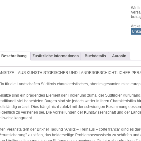
Wir li
Versa
betra
Artik
Unkat
Beschreibung
Zusätzliche Informationen
Buchdetails
Autor/in
ANSITZE – AUS KUNSTHISTORISCHER UND LANDESGESCHICHTLICHER PER
Ein für die Landschaften Südtirols charakteristisches, aber im gesamten mitteleu
Ansitze sind ein prägendes Element der Tiroler und zumal der Südtiroler Kulturland
traditionell viel beachteten Burgen sind sie jedoch weder in ihren Charakteristika hi
vollständig erfasst. Dies hängt nicht zuletzt mit der schwierigen Bestimmung dess
eigentlich zu verstehen sei. Die Vorstellungen der Kunstwissenschaft und der Land
teilweise kongruent.
Den Veranstaltern der Brixner Tagung "Ansitz – Freihaus – corte franca" ging es dar
Verunsicherung" zu stiften, das beiderseitige Problembewusstsein zu schärfen und 
den künftigen Umgang mit dem Phänomen zu gewinnen. Die hier abgedruckten Ta