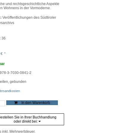
che und rechtsgeschichtliche Aspekte
en Wohnens in der Vormoderne.
:
Veröffentlichungen des Südtiroler
sarchivs
:
36
0
€
*
bar
978-3-7030-0841-2
eiten, gebunden
ersandkosten
In den Warenkorb
aus
estellen Sie in Ihrer Buchhandlung
oder direkt bei:
a
e
s inkl. Mehrwertsteuer.