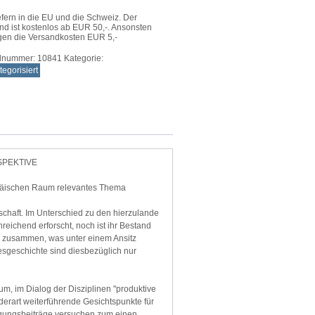
efern in die EU und die Schweiz. Der
nd ist kostenlos ab EUR 50,-. Ansonsten
gen die Versandkosten EUR 5,-
elnummer:
10841
Kategorie:
egorisiert
SPEKTIVE
ropäischen Raum relevantes Thema
schaft. Im Unterschied zu den hierzulande
nreichend erforscht, noch ist ihr Bestand
en zusammen, was unter einem Ansitz
esgeschichte sind diesbezüglich nur
um, im Dialog der Disziplinen "produktive
derart weiterführende Gesichtspunkte für
gungsbeiträge versuchen zum einen,