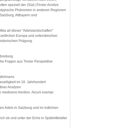
tten speziell der (Süd-)Tiroler Ansitze
ftstypische Phänomen in anderen Regionen
 Salzburg, Altbayern und
ika all dieser "Adelslandschaften"
uzeitlichen Europa und unterstreichen
 historischen Prägung.
rbreitung
iche Fragen aus Tiroler Perspektive
k
n Wohnens
selligkeit im 16. Jahrhundert
tiner Ansitzen
sso medioevo trentino. Alcuni esempi
n Adels in Salzburg und im östlichen
ch ob und unter der Erms in Spätmittelalter