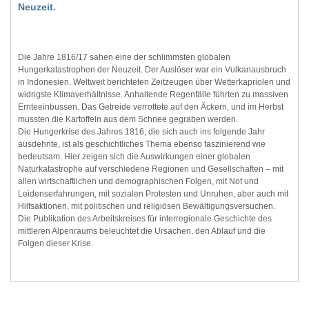
Neuzeit.
Die Jahre 1816/17 sahen eine der schlimmsten globalen
Hungerkatastrophen der Neuzeit. Der Auslöser war ein Vulkanausbruch
in Indonesien. Weltweit berichteten Zeitzeugen über Wetterkapriolen und
widrigste Klimaverhältnisse. Anhaltende Regenfälle führten zu massiven
Ernteeinbussen. Das Getreide verrottete auf den Äckern, und im Herbst
mussten die Kartoffeln aus dem Schnee gegraben werden.
Die Hungerkrise des Jahres 1816, die sich auch ins folgende Jahr
ausdehnte, ist als geschichtliches Thema ebenso faszinierend wie
bedeutsam. Hier zeigen sich die Auswirkungen einer globalen
Naturkatastrophe auf verschiedene Regionen und Gesellschaften – mit
allen wirtschaftlichen und demographischen Folgen, mit Not und
Leidenserfahrungen, mit sozialen Protesten und Unruhen, aber auch mit
Hilfsaktionen, mit politischen und religiösen Bewältigungsversuchen.
Die Publikation des Arbeitskreises für interregionale Geschichte des
mittleren Alpenraums beleuchtet die Ursachen, den Ablauf und die
Folgen dieser Krise.