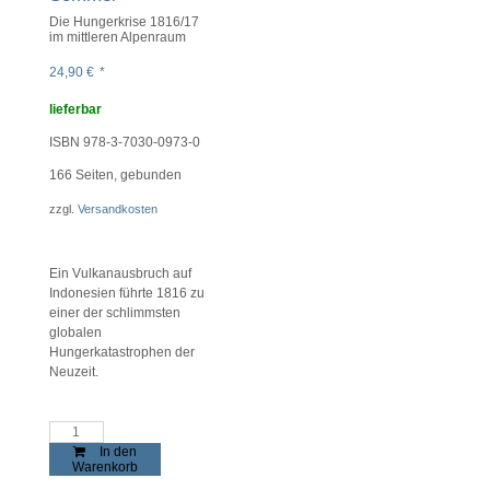
Die Hungerkrise 1816/17
im mittleren Alpenraum
24,90
€
*
lieferbar
ISBN 978-3-7030-0973-0
166
Seiten, gebunden
zzgl.
Versandkosten
Ein Vulkanausbruch auf
Indonesien führte 1816 zu
einer der schlimmsten
globalen
Hungerkatastrophen der
Neuzeit.
Das
Jahr
In den
ohne
Warenkorb
Sommer
Menge