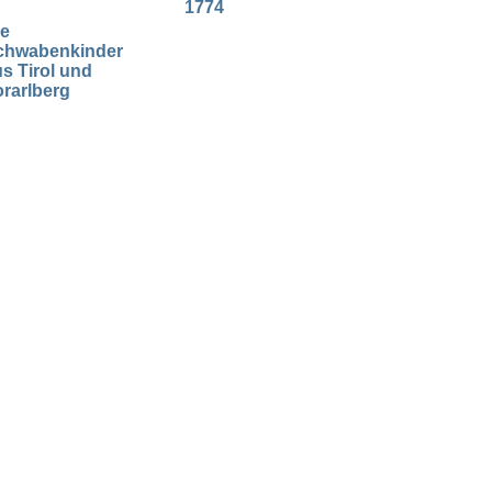
1774
ie
chwabenkinder
s Tirol und
rarlberg