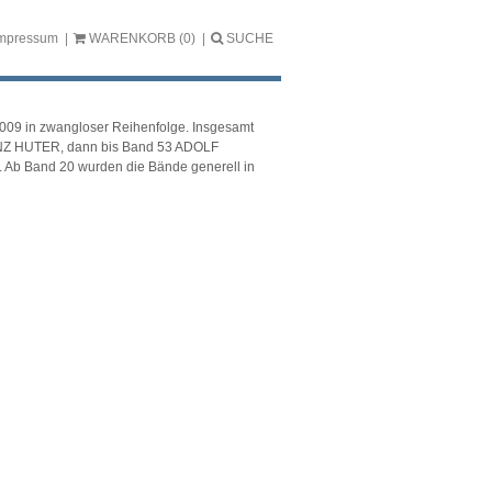
mpressum
WARENKORB
(0)
SUCHE
2009 in zwangloser Reihenfolge. Insgesamt
FRANZ HUTER, dann bis Band 53 ADOLF
. Ab Band 20 wurden die Bände generell in