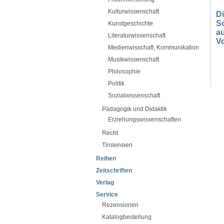
Kulturwissenschaft
D
S
Kunstgeschichte
au
Literaturwissenschaft
Vo
Medienwisschaft, Kommunikation
Musikwissenschaft
Philosophie
Politik
Sozialwissenschaft
Pädagogik und Didaktik
Erziehungswissenschaften
Recht
Tirolensien
Reihen
Zeitschriften
Verlag
Service
Rezensionen
Katalogbestellung