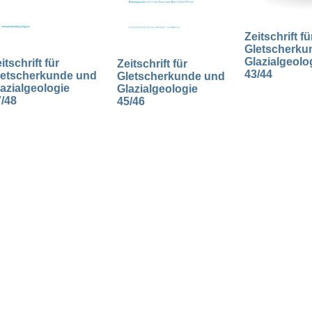
Zeitschrift fü
Gletscherku
Glazialgeolo
itschrift für
Zeitschrift für
43/44
letscherkunde und
Gletscherkunde und
azialgeologie
Glazialgeologie
/48
45/46