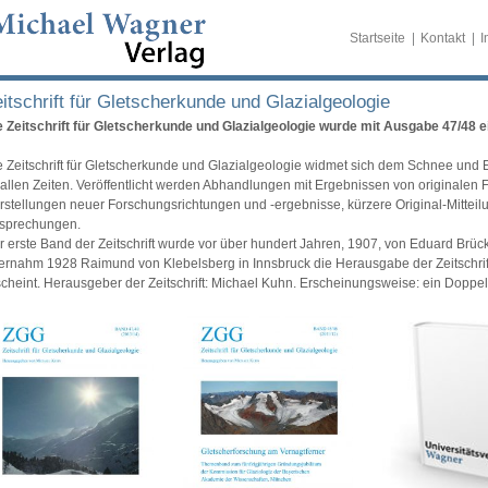
Startseite
Kontakt
I
itschrift für Gletscherkunde und Glazialgeologie
e Zeitschrift für Gletscherkunde und Glazialgeologie wurde mit Ausgabe 47/48 ei
e Zeitschrift für Gletscherkunde und Glazialgeologie widmet sich dem Schnee und 
 allen Zeiten. Veröffentlicht werden Abhandlungen mit Ergebnissen von original
rstellungen neuer Forschungsrichtungen und -ergebnisse, kürzere Original-Mitteil
sprechungen.
r erste Band der Zeitschrift wurde vor über hundert Jahren, 1907, von Eduard Br
ernahm 1928 Raimund von Klebelsberg in Innsbruck die Herausgabe der Zeitschrift,
scheint. Herausgeber der Zeitschrift: Michael Kuhn. Erscheinungsweise: ein Doppel