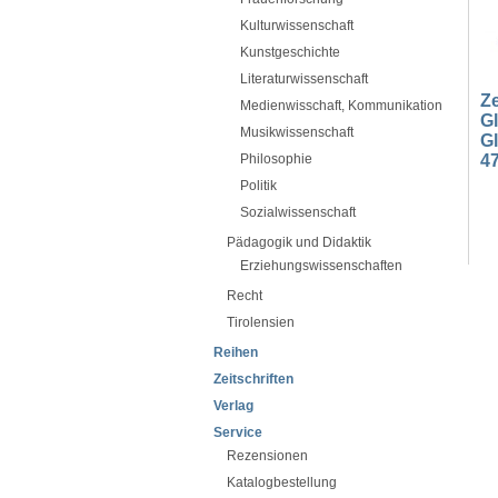
Kulturwissenschaft
Kunstgeschichte
Literaturwissenschaft
Ze
Medienwisschaft, Kommunikation
G
Musikwissenschaft
Gl
47
Philosophie
Politik
Sozialwissenschaft
Pädagogik und Didaktik
Erziehungswissenschaften
Recht
Tirolensien
Reihen
Zeitschriften
Verlag
Service
Rezensionen
Katalogbestellung