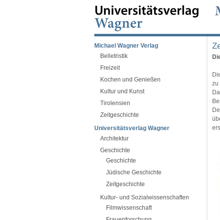
Ze
Michael Wagner Verlag
Belletristik
Di
Freizeit
Di
Kochen und Genießen
zu
Kultur und Kunst
Da
Be
Tirolensien
De
Zeitgeschichte
üb
er
Universitätsverlag Wagner
Architektur
Geschichte
Geschichte
Jüdische Geschichte
Zeitgeschichte
Kultur- und Sozialwissenschaften
Filmwissenschaft
Frauenforschung