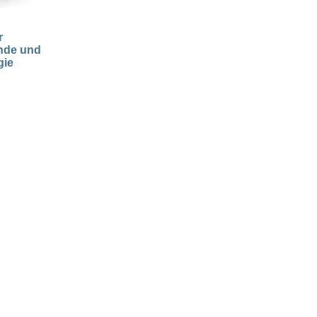
r
nde und
gie