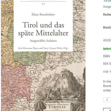
Tiro
Ausge
Reihe
Band
48,0
liefer
ISBN 
504
S
zzgl.
V
In me
Brand
umfan
Tirol
und
das
späte