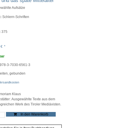
l und das späte Mittelalter
wählte Aufsätze
:
Schlern-Schriften
:
375
0
€
*
bar
978-3-7030-6561-3
eiten, gebunden
ersandkosten
moriam Klaus
stätter: Ausgewählte Texte aus dem
greichen Werk des Tiroler Mediävisten.
In den Warenkorb