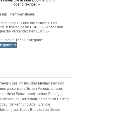
estellen Sie in Ihrer Buchhandlung
alter
oder direkt bei:
e
s inkl. Mehrwertsteuer.
efern in die EU und die Schweiz. Der
nd ist kostenlos ab EUR 50,-. Ansonsten
gen die Versandkosten EUR 5,-
elnummer:
16561
Kategorie:
egorisiert
beiten des Innsbrucker Mediävisten und
seines wissenschaftlichen Vermächtnisses
r zeitliche Schwerpunkt seiner Beiträge
esellschaft und Herrschaft, namentlich Herzog
gbau, Verkehr und Adel. Erst die
istung von Klaus Brandstätter für die