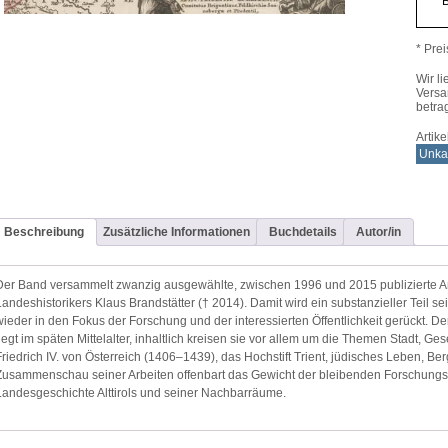
B
Mittel
Meng
* Prei
Wir li
Versa
betra
Artik
Unkat
Beschreibung
Zusätzliche Informationen
Buchdetails
Autor/in
Der Band versammelt zwanzig ausgewählte, zwischen 1996 und 2015 publizierte Ar
Landeshistorikers Klaus Brandstätter († 2014). Damit wird ein substanzieller Teil 
wieder in den Fokus der Forschung und der interessierten Öffentlichkeit gerückt. De
liegt im späten Mittelalter, inhaltlich kreisen sie vor allem um die Themen Stadt, G
Friedrich IV. von Österreich (1406–1439), das Hochstift Trient, jüdisches Leben, Ber
Zusammenschau seiner Arbeiten offenbart das Gewicht der bleibenden Forschungsle
Landesgeschichte Alttirols und seiner Nachbarräume.