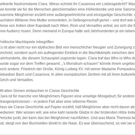
gefeierte Nashorndame Clara. Wieso schrieb ihr Casanova ein Liebesgedicht? Was 
wie konnte sie für die Menschen gleichermaßen eine Höllenbestie und eine Salons
Jeannine Meighörner erzählt eine außergewöhnliche und einzigartige Geschichte: 
nachdem Wilderer ihre Mutter ermordeten, in Gefangenschaft geriet – und dort wie
Reise von Indien über Kapstadt nach Wien, Rom und Versailles antrat, wo sich di
eine Audienz rissen. Denn niemand in Europa hatte seit Jahrhunderten je ein le
Politische Machtspiele inbegriffen
Es ist aber nicht nur ein idyllisches Bild von menschlicher Neugier und Zuneigung
zeichnet, sondern auch ein aufregender Einblick in die Machtkämpfe zwischen den
Jahrhunderts, die diesem Schauspiel zugrunde lagen. Clara traf das Who-is-Who d
wurde sogar vor dem Treffen gewarnt: „’s Monstrum schauen" könnte ihrem ungeb
noch andere: Friedrich der Große, König Ludwig XV. mit seiner Madame Pompadou
Sebastian Bach und Casanova. In allen europäischen Zentren mit all ihren kulture
Zürich und Versailles.
Mit allen Sinnen eintauchen in Claras Geschichte
Clara ist für manche von Meighörners Figuren eine unselige Missgeburt, für ander
Orangenprinzessin – in jedem Fall aber eine silberne Riesin.
Dass sie Claras Geschichte auf Papier erzählt, hält Meighörner aber nicht davon a
bedienen: Wer wissen will, wie eine kahl rasierte Glatze in der brütenden Hitze Ind
Perücke juckt, der kann das bei Meighörner nachfühlen. Und was Maria Theresia be
hat, steigt von den Buchseiten direkt in die Nase. Es war überraschend, so viel sei v