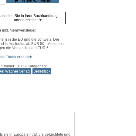
In den Warenkorb
ne
n
e
estellen Sie in Ihrer Buchhandlung
oder direkt bei:
s inkl. Mehrwertsteuer.
efern in die EU und die Schweiz. Der
nd ist kostenlos ab EUR 50,-. Ansonsten
gen die Versandkosten EUR 5,-
als Ebook erhältlich
elnummer:
16759
Kategorien:
ael Wagner Verlag
,
Belletristik
sie in Europa eintraf: die gefürchtete und