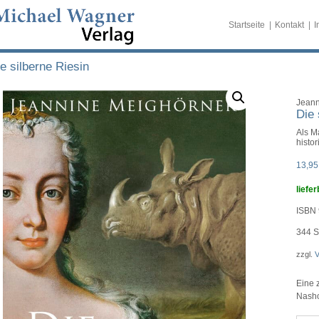
Startseite
Kontakt
I
e silberne Riesin
Jeann
Die 
Als M
histo
13,9
liefer
ISBN 
344
S
zzgl.
V
Eine 
Nashor