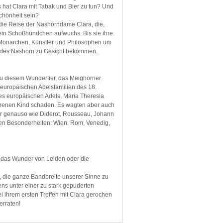
hat Clara mit Tabak und Bier zu tun? Und
chönheit sein?
die Reise der Nashorndame Clara, die,
 ein Schoßhündchen aufwuchs. Bis sie ihre
e Monarchen, Künstler und Philosophen um
bendes Nashorn zu Gesicht bekommen.
 zu diesem Wundertier, das Meighörner
 europäischen Adelsfamilien des 18.
es europäischen Adels. Maria Theresia
orenen Kind schaden. Es wagten aber auch
r genauso wie Diderot, Rousseau, Johann
llen Besonderheiten: Wien, Rom, Venedig,
e das Wunder von Leiden oder die
b, die ganze Bandbreite unserer Sinne zu
iens unter einer zu stark gepuderten
i ihrem ersten Treffen mit Clara gerochen
erraten!