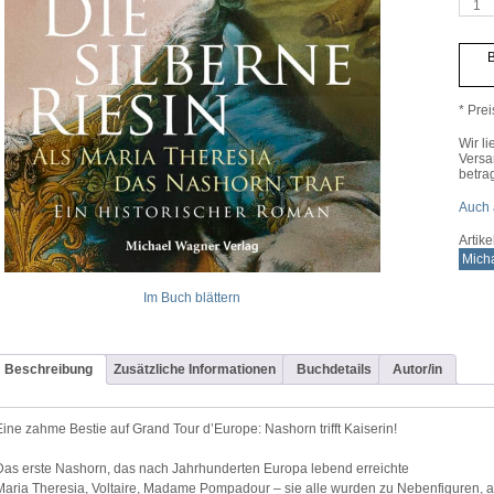
Die
silber
Riesi
Meng
B
* Prei
Wir li
Versa
betra
Auch 
Artik
Mich
Im Buch blättern
Beschreibung
Zusätzliche Informationen
Buchdetails
Autor/in
Eine zahme Bestie auf Grand Tour d’Europe: Nashorn trifft Kaiserin!
Das erste Nashorn, das nach Jahrhunderten Europa lebend erreichte
Maria Theresia, Voltaire, Madame Pompadour – sie alle wurden zu Nebenfiguren, als 