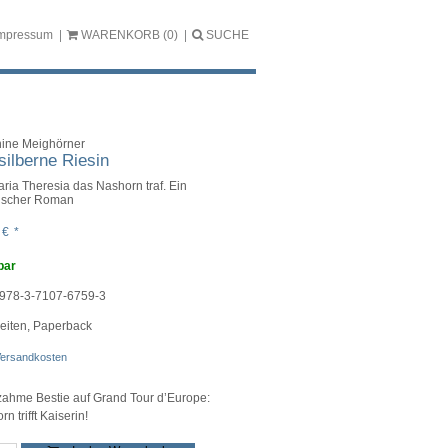
mpressum
WARENKORB
(0)
SUCHE
ine Meighörner
silberne Riesin
aria Theresia das Nashorn traf. Ein
rischer Roman
5
€
*
bar
978-3-7107-6759-3
eiten, Paperback
ersandkosten
zahme Bestie auf Grand Tour d’Europe:
n trifft Kaiserin!