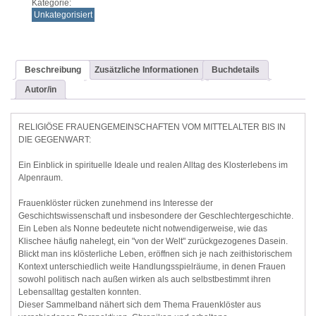
Kategorie:
Unkategorisiert
Beschreibung
Zusätzliche Informationen
Buchdetails
Autor/in
RELIGIÖSE FRAUENGEMEINSCHAFTEN VOM MITTELALTER BIS IN
DIE GEGENWART:
Ein Einblick in spirituelle Ideale und realen Alltag des Klosterlebens im
Alpenraum.
Frauenklöster rücken zunehmend ins Interesse der
Geschichtswissenschaft und insbesondere der Geschlechtergeschichte.
Ein Leben als Nonne bedeutete nicht notwendigerweise, wie das
Klischee häufig nahelegt, ein "von der Welt" zurückgezogenes Dasein.
Blickt man ins klösterliche Leben, eröffnen sich je nach zeithistorischem
Kontext unterschiedlich weite Handlungsspielräume, in denen Frauen
sowohl politisch nach außen wirken als auch selbstbestimmt ihren
Lebensalltag gestalten konnten.
Dieser Sammelband nähert sich dem Thema Frauenklöster aus