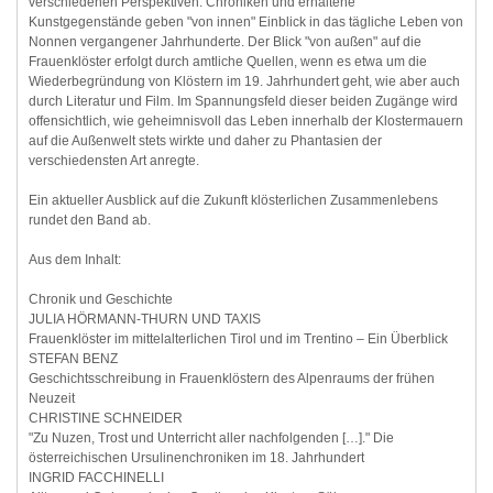
verschiedenen Perspektiven. Chroniken und erhaltene
Kunstgegenstände geben "von innen" Einblick in das tägliche Leben von
Nonnen vergangener Jahrhunderte. Der Blick "von außen" auf die
Frauenklöster erfolgt durch amtliche Quellen, wenn es etwa um die
Wiederbegründung von Klöstern im 19. Jahrhundert geht, wie aber auch
durch Literatur und Film. Im Spannungsfeld dieser beiden Zugänge wird
offensichtlich, wie geheimnisvoll das Leben innerhalb der Klostermauern
auf die Außenwelt stets wirkte und daher zu Phantasien der
verschiedensten Art anregte.
Ein aktueller Ausblick auf die Zukunft klösterlichen Zusammenlebens
rundet den Band ab.
Aus dem Inhalt:
Chronik und Geschichte
JULIA HÖRMANN-THURN UND TAXIS
Frauenklöster im mittelalterlichen Tirol und im Trentino – Ein Überblick
STEFAN BENZ
Geschichtsschreibung in Frauenklöstern des Alpenraums der frühen
Neuzeit
CHRISTINE SCHNEIDER
"Zu Nuzen, Trost und Unterricht aller nachfolgenden […]." Die
österreichischen Ursulinenchroniken im 18. Jahrhundert
INGRID FACCHINELLI