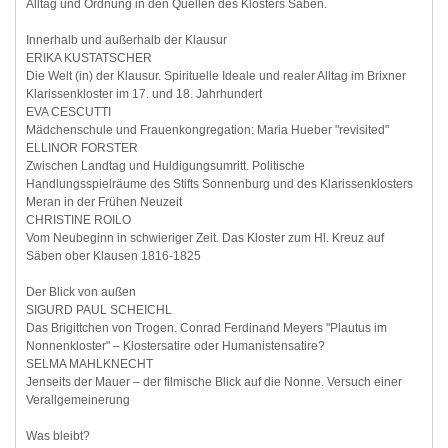
Alltag und Ordnung in den Quellen des Klosters Säben.
Innerhalb und außerhalb der Klausur
ERIKA KUSTATSCHER
Die Welt (in) der Klausur. Spirituelle Ideale und realer Alltag im Brixner
Klarissenkloster im 17. und 18. Jahrhundert
EVA CESCUTTI
Mädchenschule und Frauenkongregation: Maria Hueber "revisited"
ELLINOR FORSTER
Zwischen Landtag und Huldigungsumritt. Politische
Handlungsspielräume des Stifts Sonnenburg und des Klarissenklosters
Meran in der Frühen Neuzeit
CHRISTINE ROILO
Vom Neubeginn in schwieriger Zeit. Das Kloster zum Hl. Kreuz auf
Säben ober Klausen 1816-1825
Der Blick von außen
SIGURD PAUL SCHEICHL
Das Brigittchen von Trogen. Conrad Ferdinand Meyers "Plautus im
Nonnenkloster" – Klostersatire oder Humanistensatire?
SELMA MAHLKNECHT
Jenseits der Mauer – der filmische Blick auf die Nonne. Versuch einer
Verallgemeinerung
Was bleibt?