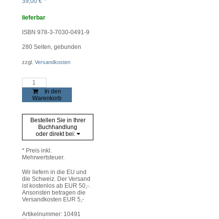
39,00
€
*
lieferbar
ISBN 978-3-7030-0491-9
280
Seiten, gebunden
zzgl.
Versandkosten
Frauenklöster
im
In den
Alpenraum
Warenkorb
Menge
Bestellen Sie in Ihrer
Buchhandlung
oder direkt bei:
* Preis inkl.
Mehrwertsteuer.
Wir liefern in die EU und
die Schweiz. Der Versand
ist kostenlos ab EUR 50,-.
Ansonsten betragen die
Versandkosten EUR 5,-
Artikelnummer:
10491