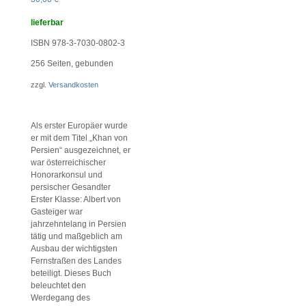
lieferbar
ISBN 978-3-7030-0802-3
256
Seiten, gebunden
zzgl.
Versandkosten
Als erster Europäer wurde
er mit dem Titel „Khan von
Persien“ ausgezeichnet, er
war österreichischer
Honorarkonsul und
persischer Gesandter
Erster Klasse: Albert von
Gasteiger war
jahrzehntelang in Persien
tätig und maßgeblich am
Ausbau der wichtigsten
Fernstraßen des Landes
beteiligt. Dieses Buch
beleuchtet den
Werdegang des