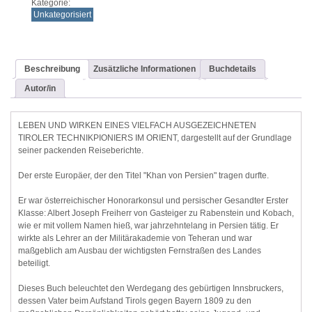
Kategorie:
Unkategorisiert
Beschreibung
Zusätzliche Informationen
Buchdetails
Autor/in
LEBEN UND WIRKEN EINES VIELFACH AUSGEZEICHNETEN
TIROLER TECHNIKPIONIERS IM ORIENT, dargestellt auf der Grundlage
seiner packenden Reiseberichte.
Der erste Europäer, der den Titel "Khan von Persien" tragen durfte.
Er war österreichischer Honorarkonsul und persischer Gesandter Erster
Klasse: Albert Joseph Freiherr von Gasteiger zu Rabenstein und Kobach,
wie er mit vollem Namen hieß, war jahrzehntelang in Persien tätig. Er
wirkte als Lehrer an der Militärakademie von Teheran und war
maßgeblich am Ausbau der wichtigsten Fernstraßen des Landes
beteiligt.
Dieses Buch beleuchtet den Werdegang des gebürtigen Innsbruckers,
dessen Vater beim Aufstand Tirols gegen Bayern 1809 zu den