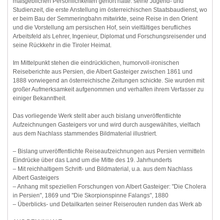
maßgeblichen Persönlichkeiten gehört hatte: seine Jugend- und
Studienzeit, die erste Anstellung im österreichischen Staatsbaudienst, wo
er beim Bau der Semmeringbahn mitwirkte, seine Reise in den Orient
und die Vorstellung am persischen Hof, sein vielfältiges berufliches
Arbeitsfeld als Lehrer, Ingenieur, Diplomat und Forschungsreisender und
seine Rückkehr in die Tiroler Heimat.
Im Mittelpunkt stehen die eindrücklichen, humorvoll-ironischen
Reiseberichte aus Persien, die Albert Gasteiger zwischen 1861 und
1888 vorwiegend an österreichische Zeitungen schickte. Sie wurden mit
großer Aufmerksamkeit aufgenommen und verhalfen ihrem Verfasser zu
einiger Bekanntheit.
Das vorliegende Werk stellt aber auch bislang unveröffentlichte
Aufzeichnungen Gasteigers vor und wird durch ausgewähltes, vielfach
aus dem Nachlass stammendes Bildmaterial illustriert.
– Bislang unveröffentlichte Reiseaufzeichnungen aus Persien vermitteln
Eindrücke über das Land um die Mitte des 19. Jahrhunderts
– Mit reichhaltigem Schrift- und Bildmaterial, u.a. aus dem Nachlass
Albert Gasteigers
– Anhang mit speziellen Forschungen von Albert Gasteiger: "Die Cholera
in Persien", 1869 und "Die Skorpionspinne Falangs", 1880
– Überblicks- und Detailkarten seiner Reiserouten runden das Werk ab