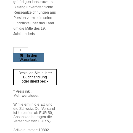
gebürtigen Innsbruckers.
Bislang unveröffentlichte
Reiseaufzeichnungen aus
Persien vermitteln seine
Eindrücke über das Land
um die Mitte des 19.
Jahrhunderts.
Albert
Gasteiger
In den
Khan
Warenkorb
(1823-
1890)
Menge
Bestellen Sie in Ihrer
Buchhandlung
oder direkt bei:
* Preis inkl.
Mehrwertsteuer.
Wir liefern in die EU und
die Schweiz. Der Versand
ist kostenlos ab EUR 50,-.
Ansonsten betragen die
Versandkosten EUR 5,-
Artikelnummer:
10802