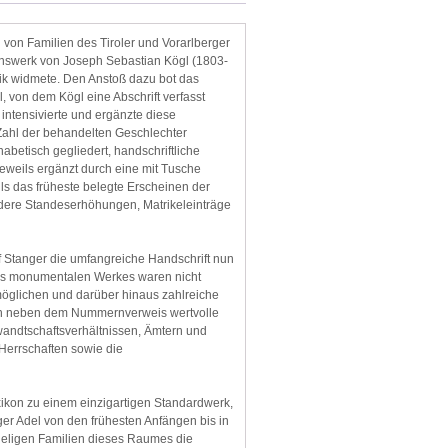
 von Familien des Tiroler und Vorarlberger
ebenswerk von Joseph Sebastian Kögl (1803-
dik widmete. Den Anstoß dazu bot das
von dem Kögl eine Abschrift verfasst
intensivierte und ergänzte diese
 Zahl der behandelten Geschlechter
habetisch gegliedert, handschriftliche
eweils ergänzt durch eine mit Tusche
ls das früheste belegte Erscheinen der
ndere Standeserhöhungen, Matrikeleinträge
af Stanger die umfangreiche Handschrift nun
 des monumentalen Werkes waren nicht
möglichen und darüber hinaus zahlreiche
ten neben dem Nummernverweis wertvolle
andtschaftsverhältnissen, Ämtern und
 Herrschaften sowie die
xikon zu einem einzigartigen Standardwerk,
er Adel von den frühesten Anfängen bis in
adeligen Familien dieses Raumes die