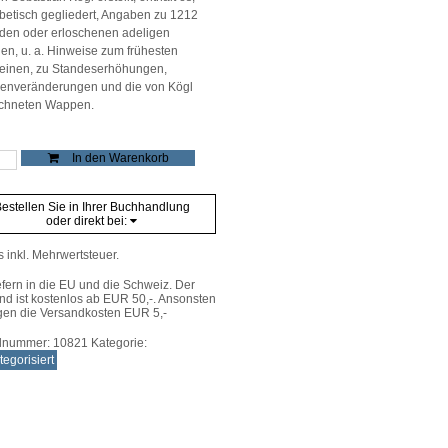
betisch gegliedert, Angaben zu 1212
den oder erloschenen adeligen
ien, u. a. Hinweise zum frühesten
einen, zu Standeserhöhungen,
nveränderungen und die von Kögl
chneten Wappen.
logisch-
In den Warenkorb
disches
lexikon
estellen Sie in Ihrer Buchhandlung
oder direkt bei:
lberg
e
s inkl. Mehrwertsteuer.
efern in die EU und die Schweiz. Der
nd ist kostenlos ab EUR 50,-. Ansonsten
gen die Versandkosten EUR 5,-
elnummer:
10821
Kategorie:
egorisiert