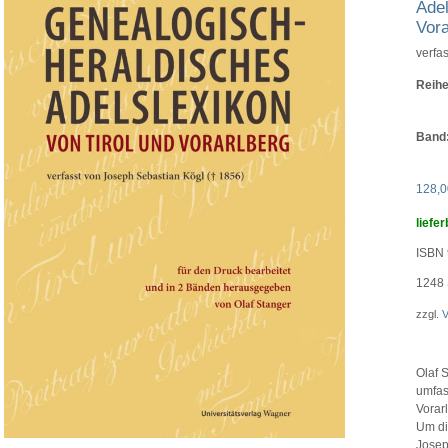
Adel
Vora
verfa
Reihe
Band
128,
liefer
ISBN 
1248
zzgl.
V
Olaf 
umfas
Vorarl
Um di
Joseph