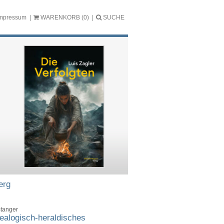
mpressum
WARENKORB
(0)
SUCHE
erg
Stanger
alogisch-heraldisches