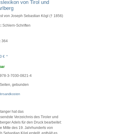
slexikon von Tirol und
rlberg
sst von Joseph Sebastian Kögl († 1856)
:
Schlern-Schriften
:
364
00
€
*
bar
978-3-7030-0821-4
Seiten, gebunden
ersandkosten
Stanger hat das
sendste Verzeichnis des Tiroler und
berger Adels für den Druck bearbeitet:
e Mitte des 19. Jahrhunderts von
 Sebastian Kögl erstellt, enthält es,