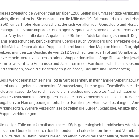
Dieses zweibändige Werk enthält auf über 1200 Seiten die umfassendste Auflistung
Adels, die erhalten ist. Sie entstand um die Mitte des 19. Jahrhunderts als das L
1856), eines Tiroler Heimatforschers, der sich vor allem der Genealogie und Heral
umfangreiche Manuskript des Genealogen Stephan von Mayrhofen zum Tiroler Adel, 
hatte. Mayrhofen hatte darin Angaben zu 495 Tiroler Adelsfamilien gesammelt. Kögl 
Familienforschungen, berücksichtigte überdies auch Vorarlberg und erweiterte die
schließlich auf mehr als das Doppelte: In drei kartonierten Mappen hinterließ er, alp
Aufzeichnungen zur Geschichte von 1212 Geschlechtern aus Tirol und Vorarlberg, j
gezeichnete, vereinzelt auch kolorierte Wappendarstellung. Angeführt werden jewei
Familie, wesentliche Ereignisse und Zäsuuren in der Familiengeschichte, insbeso
und Stiftungen, sowie die Besitzungen (Schlösser, Edelsitze und Herrschaften).
Kögls Werk geriet nach seinem Tod in Vergessenheit. In mehrjähriger Arbeit hat Ol
ediert und eingehend kommentiert. Voraussetzung für eine gute Erschließbarkeit
zuletzt umfassende Verzeichnisse, die ein rasches und gezieltes Nachschlagen er
weitere Zusatzinformationen geben. So bietet das Namenverzeichnis auf 190 Sei
Angaben zur Namengebung innerhalb der Familien, zu Heiratsverflechtungen, Verw
Wirkungsorten. Weitere Verzeichnisse betreffen die Burgen, Schlösser, Ansitze und
Wappenverbindungen.
Die riesige Fülle an Informationen macht Kögls genealogisch-heraldisches Adelsle
das einen Querschnitt durch den blühenden und erloschenen Tiroler und Vorarlberg
die Mitte des 19. Jahrhunderts bietet und eindrucksvoll veranschaulicht, dass die 