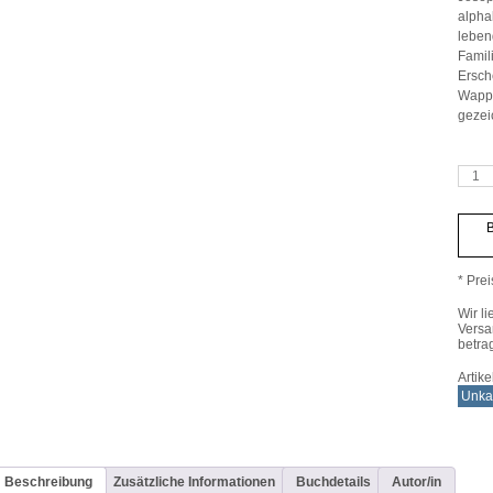
alpha
leben
Famil
Ersch
Wappe
gezei
Genea
heral
Adels
von
B
Tirol
und
Vorar
Meng
* Prei
Wir li
Versa
betra
Artik
Unkat
Beschreibung
Zusätzliche Informationen
Buchdetails
Autor/in