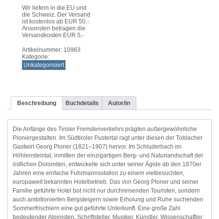
Wir liefern in die EU und
die Schweiz. Der Versand
ist kostenlos ab EUR 50,-.
Ansonsten betragen die
Versandkosten EUR 5,-
Artikelnummer:
10963
Kategorie:
Unkategorisiert
Beschreibung
Buchdetails
Autor/in
Die Anfänge des Tiroler Fremdenverkehrs prägten außergewöhnliche
Pioniergestalten. Im Südtiroler Pustertal ragt unter diesen der Toblacher
Gastwirt Georg Ploner (1821–1907) hervor. Im Schluderbach im
Höhlensteintal, inmitten der einzigartigen Berg- und Naturlandschaft der
östlichen Dolomiten, entwickelte sich unter seiner Ägide ab den 1870er
Jahren eine einfache Fuhrmannsstation zu einem vielbesuchten,
europaweit bekannten Hotelbetrieb. Das von Georg Ploner und seiner
Familie geführte Hotel bot nicht nur durchreisenden Touristen, sondern
auch ambitionierten Bergsteigern sowie Erholung und Ruhe suchenden
Sommerfrischlern eine gut geführte Unterkunft. Eine große Zahl
bedeutender Alpinisten, Schriftsteller, Musiker, Künstler, Wissenschaftler