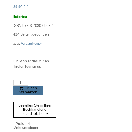
39,90
€
*
lieferbar
ISBN 978-3-7030-0963-1
424
Seiten, gebunden
zzgl.
Versandkosten
Ein Pionier des frühen
Tiroler Tourismus
Zu
Gast
In den
in
Warenkorb
Schluderbach
Menge
Bestellen Sie in Ihrer
Buchhandlung
oder direkt bei:
* Preis inkl.
Mehrwertsteuer.